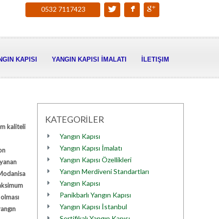
0532 7117423
NGIN KAPISI
YANGIN KAPISI İMALATI
İLETIŞIM
KATEGORİLER
m kaliteli
Yangın Kapısı
Yangın Kapısı İmalatı
on
Yangın Kapısı Özellikleri
ayanan
Yangın Merdiveni Standartları
 Modanisa
Yangın Kapısı
 maksimum
Panikbarlı Yangın Kapısı
 olması
Yangın Kapısı İstanbul
yangın
Sertifikalı Yangın Kapısı