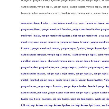
Güngören yangın kapısı, kağıthane yangın kapısı, Sarıyer yangın kapısı, sultang
yangın kapısı, yangın kapısı, yangın kapısı, yangın kapısı, yangın kapısı, yangı
kapısı firmaları, yangın kapısı metre fiyatları, ucuz yangın kapısı, yangın kapısı
yangın merdiveni fiyatları
,
z tipi yangın merdiveni
,
ucuz yangın merdiveni
,
ya
yangın merdiveni
,
yangın merdiveni firmaları
,
yangın merdiveni imalatı
,
yangın 
merdiveni imalatı
,
yangın merdiveni fiyatları
,
z tipi yangın merdiveni
,
ucuz yan
merdiveni
,
ucuz yangın merdiveni
,
yangın merdiveni firmaları
,
yangın merdiven
firmaları
,
yangın merdiveni imalatı,
yangın kapısı fiyatları
,
Yangın kapısı fiyat l
yangın kapısı firmaları
,
yangın kapısı imalatı
,
İstanbul yangın kapısı
,
camlı yan
panikbar yangın kapısı
,
ekonomik
yangın kapısı
,
yangın kapısı firmaları
,
yangın
yangın kapıları
,
yangın kapısı
,
ucuz yangın kapısı
,
panikbar yangın kapısı
,
eko
yangın kapısı fiyatları
,
Yangın kapısı fiyat listesi
,
yangın kapıları
,
yangın kapısı
imalatı
,
İstanbul yangın kapısı
,
camlı yangın kapısı
,
yangın kapısı fiyatları
,
Yang
yangın kapısı
,
yangın kapısı firmaları
,
yangın kapısı imalatı
,
İstanbul yangın ka
yangın kapısı
,
panikbar yangın kapısı
,
ekonomik yangın kapısı
,
yangın kapısı f
kasası fiyat listesi
,
sac kapı
,
sac kapı kasası
,
ucuz sac kapı kasası
,
ayarlı sac ka
fitili sac kapı kasası
,
sac kapı kasası fiyatları
,
sac kapı kasası fiyat listesi
,
sac ka