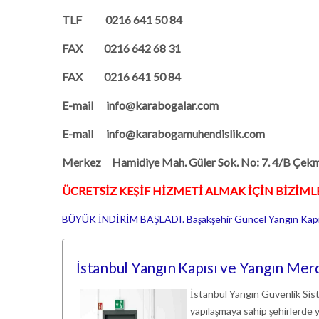
TLF
0216 641 50 84
FAX
0216 642 68 31
FAX
0
216 641 50 84
E-mail
info@karabogalar.com
E-mail
info@karabogamuhendislik.com
Merkez
Hamidiye Mah. Güler Sok. No: 7. 4/B Ç
ÜCRETSİZ KEŞİF HİZMETİ ALMAK İÇİN BİZİMLE
BÜYÜK İNDİRİM BAŞLADI. Başakşehir Güncel Yangın Kapısı
İstanbul Yangın Kapısı ve Yangın Merdi
İstanbul Yangın Güvenlik Sis
yapılaşmaya sahip şehirlerde y