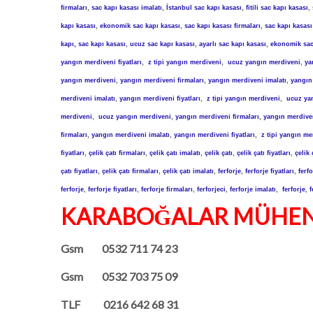
firmaları
,
sac kapı kasası imalatı
,
İstanbul sac kapı kasası
,
fitili sac kapı kasası
,
kapı kasası
,
ekonomik sac kapı kasası
,
sac kapı kasası firmaları
,
sac kapı kasası
kapı, sac kapı kasası
,
ucuz sac kapı kasası
,
ayarlı sac kapı kasası
,
ekonomik sac
yangın merdiveni fiyatları
,
z tipi yangın merdiveni
,
ucuz yangın merdiveni
,
ya
yangın merdiveni
,
yangın merdiveni firmaları
,
yangın merdiveni imalatı
,
yangın 
merdiveni imalatı
,
yangın merdiveni fiyatları
,
z tipi yangın merdiveni
,
ucuz ya
merdiveni
,
ucuz yangın merdiveni
,
yangın merdiveni firmaları
,
yangın merdiven
firmaları
,
yangın merdiveni imalatı
,
yangın merdiveni fiyatları
,
z tipi yangın me
fiyatları
,
çelik çatı firmaları
,
çelik çatı imalatı
,
çelik çatı
,
çelik çatı fiyatları
,
çelik 
çatı fiyatları
,
çelik çatı firmaları
,
çelik çatı imalatı
,
ferforje
,
ferforje fiyatları
,
ferfo
ferforje
,
ferforje fiyatları
,
ferforje firmaları
,
ferforjeci
,
ferforje imalatı
,
ferforje
,
f
KARABOĞALAR MÜHEN
Gsm
0532 711 74 23
Gsm
0532 703 75 09
TLF
0216 642 68 31