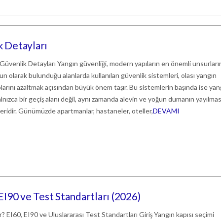
k Detayları
 Güvenlik Detayları Yangın güvenliği, modern yapıların en önemli unsurlar
oğun olarak bulunduğu alanlarda kullanılan güvenlik sistemleri, olası yangın
larını azaltmak açısından büyük önem taşır. Bu sistemlerin başında ise yan
 yalnızca bir geçiş alanı değil, aynı zamanda alevin ve yoğun dumanın yayılmas
leridir. Günümüzde apartmanlar, hastaneler, oteller,
DEVAMI
 EI90 ve Test Standartları (2026)
r? EI60, EI90 ve Uluslararası Test Standartları Giriş Yangın kapısı seçimi