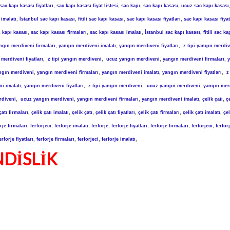
sac kapı kasası fiyatları
,
sac kapı kasası fiyat listesi
,
sac kapı
,
sac kapı kasası
,
ucuz sac kapı kasası
 imalatı
,
İstanbul sac kapı kasası
,
fitili sac kapı kasası
,
sac kapı kasası fiyatları
,
sac kapı kasası fiyat
 kapı kasası
,
sac kapı kasası firmaları
,
sac kapı kasası imalatı
,
İstanbul sac kapı kasası
,
fitili sac k
ngın merdiveni firmaları
,
yangın merdiveni imalatı
,
yangın merdiveni fiyatları
,
z tipi yangın merdi
merdiveni fiyatları
,
z tipi yangın merdiveni
,
ucuz yangın merdiveni
,
yangın merdiveni firmaları
,
ngın merdiveni
,
yangın merdiveni firmaları
,
yangın merdiveni imalatı
,
yangın merdiveni fiyatları
,
z
i imalatı
,
yangın merdiveni fiyatları
,
z tipi yangın merdiveni
,
ucuz yangın merdiveni
,
yangın mer
rdiveni
,
ucuz yangın merdiveni
,
yangın merdiveni firmaları
,
yangın merdiveni imalatı
,
çelik çatı
,
çe
çatı firmaları
,
çelik çatı imalatı
,
çelik çatı
,
çelik çatı fiyatları
,
çelik çatı firmaları
,
çelik çatı imalatı
,
çel
rje firmaları
,
ferforjeci
,
ferforje imalatı
,
ferforje
,
ferforje fiyatları
,
ferforje firmaları
,
ferforjeci
,
ferfor
erforje fiyatları
,
ferforje firmaları
,
ferforjeci
,
ferforje imalatı
,
DİSLİK