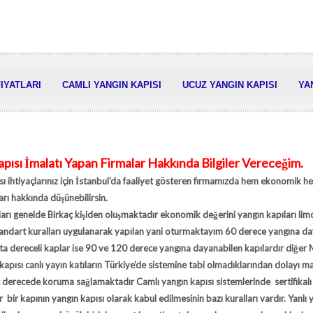
FIYATLARI
CAMLI YANGIN KAPISI
UCUZ YANGIN KAPISI
YA
pısı İmalatı Yapan Firmalar Hakkında Bilgiler Vereceğim.
ı ihtiyaçlarınız için İstanbul'da faaliyet gösteren firmamızda hem ekonomik he
arı hakkında düşünebilirsin.
arı genelde Birkaç kişiden oluşmaktadır ekonomik değerini yangın kapıları lim
standart kuralları uygulanarak yapılan yani oturmaktayım 60 derece yangına d
rta dereceli kaplar ise 90 ve 120 derece yangına dayanabilen kapılardır diğer
 kapısı canlı yayın katıların Türkiye'de sistemine tabi olmadıklarından dolayı
 derecede koruma sağlamaktadır Camlı yangın kapısı sistemlerinde sertifikalı
r bir kapının yangın kapısı olarak kabul edilmesinin bazı kuralları vardır. Yanlı 