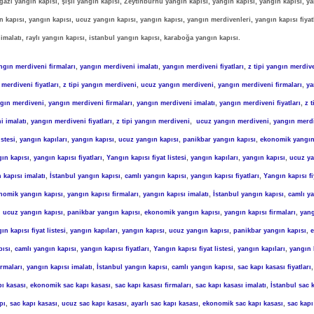
azi yangın kapısı, şişli yangın kapısı, Zeytinburnu yangın kapısı, yangın kapısı, yangın kapısı, ya
n kapısı, yangın kapısı, ucuz yangın kapısı, yangın kapısı, yangın merdivenleri, yangın kapısı fiyat
 imalatı, raylı yangın kapısı, istanbul yangın kapısı, karaboğa yangın kapısı.
ngın merdiveni firmaları
,
yangın merdiveni imalatı
,
yangın merdiveni fiyatları
,
z tipi yangın merdiv
merdiveni fiyatları
,
z tipi yangın merdiveni
,
ucuz yangın merdiveni
,
yangın merdiveni firmaları
,
ya
gın merdiveni
,
yangın merdiveni firmaları
,
yangın merdiveni imalatı
,
yangın merdiveni fiyatları
,
z 
i imalatı
,
yangın merdiveni fiyatları
,
z tipi yangın merdiveni
,
ucuz yangın merdiveni
,
yangın merd
istesi
,
yangın kapıları
,
yangın kapısı
,
ucuz yangın kapısı
,
panikbar yangın kapısı
,
ekonomik yangın
gın kapısı
,
yangın kapısı fiyatları
,
Yangın kapısı fiyat listesi
,
yangın kapıları
,
yangın kapısı
,
ucuz ya
 kapısı imalatı
,
İstanbul yangın kapısı
,
camlı yangın kapısı
,
yangın kapısı fiyatları
,
Yangın kapısı fiy
nomik yangın kapısı
,
yangın kapısı firmaları
,
yangın kapısı imalatı
,
İstanbul yangın kapısı
,
camlı y
,
ucuz yangın kapısı
,
panikbar yangın kapısı
,
ekonomik yangın kapısı
,
yangın kapısı firmaları
,
yang
ın kapısı fiyat listesi
,
yangın kapıları
,
yangın kapısı
,
ucuz yangın kapısı
,
panikbar yangın kapısı
,
pısı
,
camlı yangın kapısı
,
yangın kapısı fiyatları
,
Yangın kapısı fiyat listesi
,
yangın kapıları
,
yangın 
irmaları
,
yangın kapısı imalatı
,
İstanbul yangın kapısı
,
camlı yangın kapısı
,
sac kapı kasası fiyatları
pı kasası
,
ekonomik sac kapı kasası
,
sac kapı kasası firmaları
,
sac kapı kasası imalatı
,
İstanbul sac 
pı
,
sac kapı kasası
,
ucuz sac kapı kasası
,
ayarlı sac kapı kasası
,
ekonomik sac kapı kasası
,
sac kapı