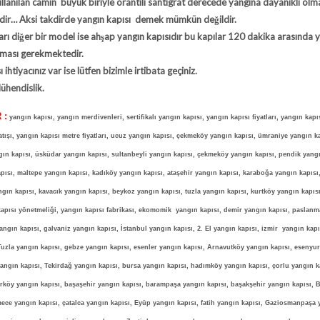
llanılan camın büyük biriyle orantılı santigrat derecede yangına dayanıklı olm
ir… Aksi takdirde yangın kapısı demek mümkün değildir.
arı diğer bir model ise ahşap yangın kapısıdır bu kapılar 120 dakika arasında 
lması gerekmektedir.
 ihtiyacınız var ise lütfen bizimle irtibata geçiniz.
hendislik.
 :
yangın kapısı, yangın merdivenleri, sertifikalı yangın kapısı, yangın kapısı fiyatları, yangın kapıs
atışı, yangın kapısı metre fiyatları, ucuz yangın kapısı, çekmeköy yangın kapısı, ümraniye yangın ka
ın kapısı, üsküdar yangın kapısı, sultanbeyli yangın kapısı, çekmeköy yangın kapısı, pendik yangı
apısı, maltepe yangın kapısı, kadıköy yangın kapısı, ataşehir yangın kapısı, karaboğa yangın kapısı,
angın kapısı, kavacık yangın kapısı, beykoz yangın kapısı, tuzla yangın kapısı, kurtköy yangın kapıs
kapısı yönetmeliği, yangın kapısı fabrikası, ekomomik yangın kapısı, demir yangın kapısı, paslan
angın kapısı, galvaniz yangın kapısı, İstanbul yangın kapısı, 2. El yangın kapısı, izmir yangın kap
Tuzla yangın kapısı, gebze yangın kapısı, esenler yangın kapısı, Arnavutköy yangın kapısı, esenyu
yangın kapısı, Tekirdağ yangın kapısı, bursa yangın kapısı, hadımköy yangın kapısı, çorlu yangın ka
kırköy yangın kapısı, başaşehir yangın kapısı, barampaşa yangın kapısı, başakşehir yangın kapısı, 
e yangın kapısı, çatalca yangın kapısı, Eyüp yangın kapısı, fatih yangın kapısı, Gaziosmanpaşa 