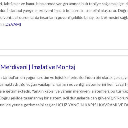
ri, fabrikalar ve kamu binalarında yangın anında hızlı tahliye sağlamak için 
dur. İstanbul yangın merdiveni imalatı bu sürecin temelini oluşturur. Doğr
rdiveni, acil durumlarda insanların güvenli şekilde binayı terk etmesini sağl
rir.
DEVAMI
 Merdiveni | İmalat ve Montaj
İstanbul’un en yoğun üretim ve lojistik merkezlerinden biri olarak çok say
ndırmaktadır. Bu yoğun yapılaşma, yangın güvenliği sistemlerini hem yasal 
le getirmektedir. Yangın kapısı ve yangın merdiveni sistemleri, bu tür yap
 Doğru şekilde tasarlanmış bir sistem, acil durumlarda can güvenliğini korur
klerini de yerine getirmesini sağlar. UCUZ YANGIN KAPISI KAVRAMI VE