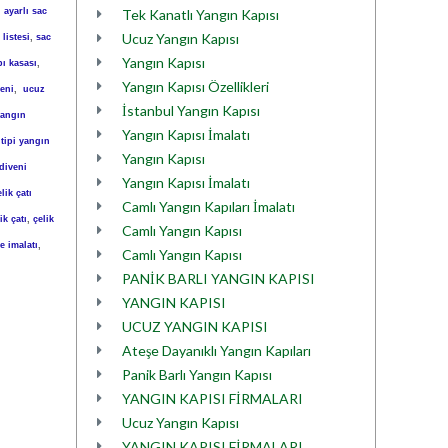
,
ayarlı sac
Tek Kanatlı Yangın Kapısı
Ucuz Yangın Kapısı
 listesi
,
sac
Yangın Kapısı
apı kasası
,
Yangın Kapısı Özellikleri
veni
,
ucuz
İstanbul Yangın Kapısı
yangın
Yangın Kapısı İmalatı
 tipi yangın
Yangın Kapısı
diveni
Yangın Kapısı İmalatı
lik çatı
Camlı Yangın Kapıları İmalatı
ik çatı
,
çelik
Camlı Yangın Kapısı
je imalatı
,
Camlı Yangın Kapısı
PANİK BARLI YANGIN KAPISI
YANGIN KAPISI
UCUZ YANGIN KAPISI
Ateşe Dayanıklı Yangın Kapıları
Panik Barlı Yangın Kapısı
YANGIN KAPISI FİRMALARI
Ucuz Yangın Kapısı
YANGIN KAPISI FİRMALARI