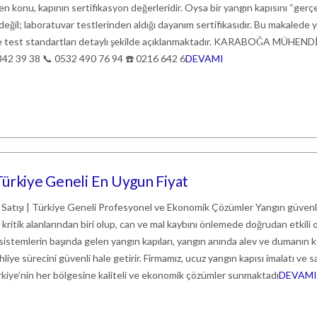
len konu, kapının sertifikasyon değerleridir. Oysa bir yangın kapısını “ger
eğil; laboratuvar testlerinden aldığı dayanım sertifikasıdır. Bu makalede 
arı ve test standartları detaylı şekilde açıklanmaktadır. KARABOĞA MÜHEN
42 39 38 📞 0532 490 76 94 ☎️ 0216 642 6
DEVAMI
 Türkiye Geneli En Uygun Fiyat
 Satışı | Türkiye Geneli Profesyonel ve Ekonomik Çözümler Yangın güvenli
kritik alanlarından biri olup, can ve mal kaybını önlemede doğrudan etkili 
sistemlerin başında gelen yangın kapıları, yangın anında alev ve dumanın 
hliye sürecini güvenli hale getirir. Firmamız, ucuz yangın kapısı imalatı ve sa
rkiye’nin her bölgesine kaliteli ve ekonomik çözümler sunmaktadı
DEVAMI