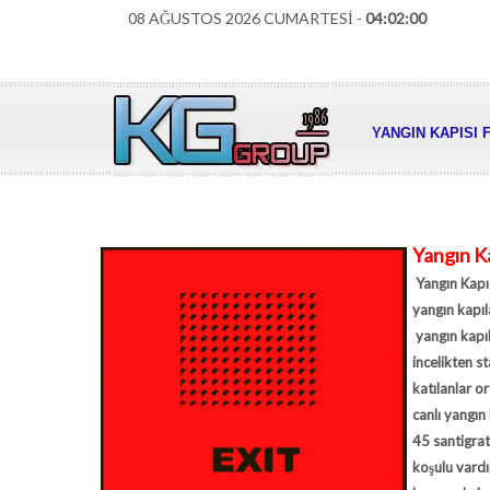
08 AĞUSTOS 2026 CUMARTESİ -
04:02:01
YANGIN KAPISI 
Yangın Ka
Yangın Kapıs
yangın kapıl
yangın kapıl
incelikten 
katılanlar o
canlı yangın
45 santigrat
koşulu vardı