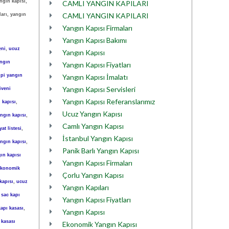
ngın kapısı,
CAMLI YANGIN KAPILARI
CAMLI YANGIN KAPILARI
ları, yangın
Yangın Kapısı Firmaları
Yangın Kapısı Bakımı
eni
,
ucuz
Yangın Kapısı
ngın
Yangın Kapısı Fiyatları
tipi yangın
Yangın Kapısı İmalatı
Yangın Kapısı Servisleri
iveni
Yangın Kapısı Referanslarımız
 kapısı
,
Ucuz Yangın Kapısı
ngın kapısı
,
Camlı Yangın Kapısı
at listesi
,
İstanbul Yangın Kapısı
angın kapısı
,
Panik Barlı Yangın Kapısı
ın kapısı
Yangın Kapısı Firmaları
ekonomik
Çorlu Yangın Kapısı
kapısı
,
ucuz
Yangın Kapıları
,
sac kapı
Yangın Kapısı Fiyatları
kapı kasası
,
Yangın Kapısı
 kasası
Ekonomik Yangın Kapısı