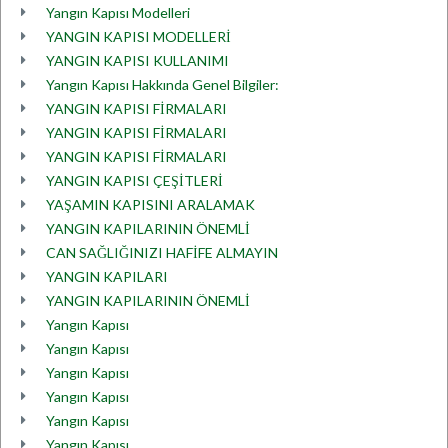
Yangın Kapısı Modelleri
YANGIN KAPISI MODELLERİ
YANGIN KAPISI KULLANIMI
Yangın Kapısı Hakkında Genel Bilgiler:
YANGIN KAPISI FİRMALARI
YANGIN KAPISI FİRMALARI
YANGIN KAPISI FİRMALARI
YANGIN KAPISI ÇEŞİTLERİ
YAŞAMIN KAPISINI ARALAMAK
YANGIN KAPILARININ ÖNEMLİ
CAN SAĞLIĞINIZI HAFİFE ALMAYIN
YANGIN KAPILARI
YANGIN KAPILARININ ÖNEMLİ
Yangın Kapısı
Yangın Kapısı
Yangın Kapısı
Yangın Kapısı
Yangın Kapısı
Yangın Kapısı