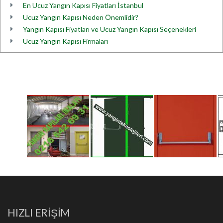
En Ucuz Yangın Kapısı Fiyatları İstanbul
Ucuz Yangın Kapısı Neden Önemlidir?
Yangın Kapısı Fiyatları ve Ucuz Yangın Kapısı Seçenekleri
Ucuz Yangın Kapısı Firmaları
HIZLI ERİŞİM