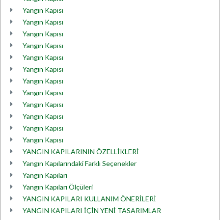
Yangın Kapısı
Yangın Kapısı
Yangın Kapısı
Yangın Kapısı
Yangın Kapısı
Yangın Kapısı
Yangın Kapısı
Yangın Kapısı
Yangın Kapısı
Yangın Kapısı
Yangın Kapısı
Yangın Kapısı
YANGIN KAPILARININ ÖZELLİKLERİ
Yangın Kapılarındaki Farklı Seçenekler
Yangın Kapıları
Yangın Kapıları Ölçüleri
YANGIN KAPILARI KULLANIM ÖNERİLERİ
YANGIN KAPILARI İÇİN YENİ TASARIMLAR