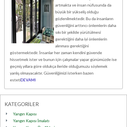
artmakta ve insan nüfusunda da
büyük bir yükseliş olduğu
gözlenilmektedir. Bu da insanların
güvenliğini arttırıcı önlemlerin daha
sıkı bir şekilde yürütülmesi
gerektiğini daha iyi önlemlerin
alınması gerektiğini
göstermektedir. İnsanlar her zaman kendini güvende
hissetmek ister ve bunun için çalışmalar yapar günümüzde ise
geçmiş yıllara göre oldukça ileride olduğumuzu söylemek
yanlış olmayacaktır. Güvenliğimizi isterken bazen
esteti
DEVAMI
KATEGORİLER
Yangın Kapısı
Yangın Kapısı İmalatı