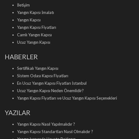
İletişim
Yangın Kapısı İmalatı
Yangın Kapısı
Yangın Kapısı Fiyatları
Camlı Yangın Kapısı
Ucuz Yangın Kapısı
HABERLER
Sertifikalı Yangın Kapısı
Sistem Odası Kapısı Fiyatları
En Ucuz Yangın Kapısı Fiyatları İstanbul
Ucuz Yangın Kapısı Neden Önemlidir?
Yangın Kapısı Fiyatları ve Ucuz Yangın Kapısı Seçenekleri
YAZILAR
Yangın Kapısı Nasıl Yapılmalıdır ?
Yangın Kapısı Standartları Nasıl Olmalıdır ?