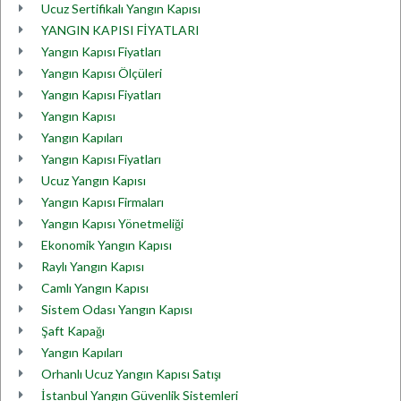
Ucuz Sertifikalı Yangın Kapısı
YANGIN KAPISI FİYATLARI
Yangın Kapısı Fiyatları
Yangın Kapısı Ölçüleri
Yangın Kapısı Fiyatları
Yangın Kapısı
Yangın Kapıları
Yangın Kapısı Fiyatları
Ucuz Yangın Kapısı
Yangın Kapısı Firmaları
Yangın Kapısı Yönetmeliği
Ekonomik Yangın Kapısı
Raylı Yangın Kapısı
Camlı Yangın Kapısı
Sistem Odası Yangın Kapısı
Şaft Kapağı
Yangın Kapıları
Orhanlı Ucuz Yangın Kapısı Satışı
İstanbul Yangın Güvenlik Sistemleri