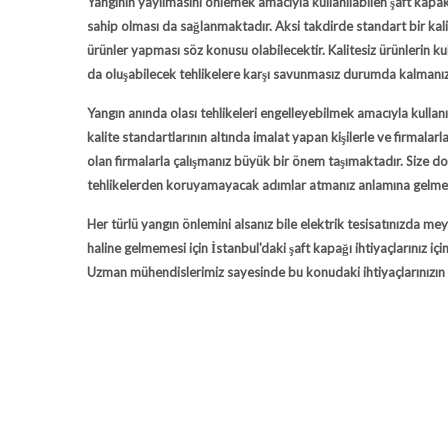
Yangının yayılmasını önlemek amacıyla kullanılabilen
şaft kapak
sahip olması da sağlanmaktadır. Aksi takdirde standart bir ka
ürünler yapması söz konusu olabilecektir. Kalitesiz ürünlerin ku
da oluşabilecek tehlikelere karşı savunmasız durumda kalmanız
Yangın anında olası tehlikeleri engelleyebilmek amacıyla kulla
kalite standartlarının altında imalat yapan kişilerle ve firmala
olan firmalarla çalışmanız büyük bir önem taşımaktadır. Size d
tehlikelerden koruyamayacak adımlar atmanız anlamına gelmekt
Her türlü yangın önlemini alsanız bile elektrik tesisatınızda m
haline gelmemesi için İstanbul'daki
şaft kapağı
ihtiyaçlarınız iç
Uzman mühendislerimiz sayesinde bu konudaki ihtiyaçlarınızın e