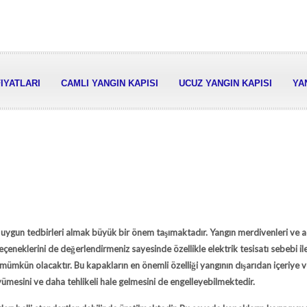
FIYATLARI
CAMLI YANGIN KAPISI
UCUZ YANGIN KAPISI
YA
ygun tedbirleri almak büyük bir önem taşımaktadır. Yangın merdivenleri ve aci
eçeneklerini de değerlendirmeniz sayesinde özellikle elektrik tesisatı sebebi il
ümkün olacaktır. Bu kapakların en önemli özelliği yangının dışarıdan içeriye v
mesini ve daha tehlikeli hale gelmesini de engelleyebilmektedir.