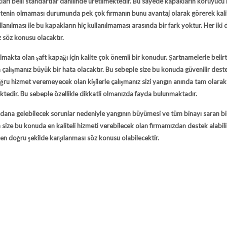
ları
belli standartlar dahilinde üretilmektedir. Bu sayede kapakların koruyucu n
litenin olmaması durumunda pek çok firmanın bunu avantaj olarak görerek kali
llanılması ile bu kapakların hiç kullanılmaması arasında bir fark yoktur. Her ik
 söz konusu olacaktır.
nılmakta olan
şaft kapağı
için kalite çok önemli bir konudur. Şartnamelerle belirt
rla çalışmanız büyük bir hata olacaktır. Bu sebeple size bu konuda güvenilir des
oğru hizmet veremeyecek olan kişilerle çalışmanız sizi yangın anında tam olarak
edir. Bu sebeple özellikle dikkatli olmanızda fayda bulunmaktadır.
eydana gelebilecek sorunlar nedeniyle yangının büyümesi ve tüm binayı saran bi
in size bu konuda en kaliteli hizmeti verebilecek olan firmamızdan destek alabilir
n doğru şekilde karşılanması söz konusu olabilecektir.