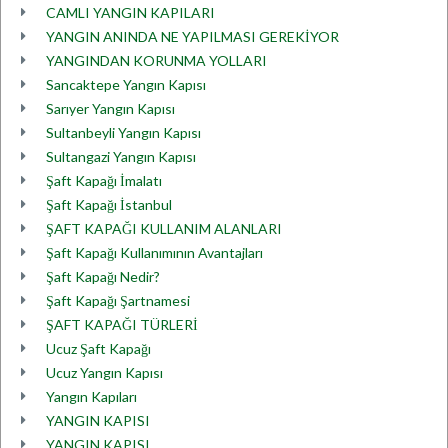
CAMLI YANGIN KAPILARI
YANGIN ANINDA NE YAPILMASI GEREKİYOR
YANGINDAN KORUNMA YOLLARI
Sancaktepe Yangın Kapısı
Sarıyer Yangın Kapısı
Sultanbeyli Yangın Kapısı
Sultangazi Yangın Kapısı
Şaft Kapağı İmalatı
Şaft Kapağı İstanbul
ŞAFT KAPAĞI KULLANIM ALANLARI
Şaft Kapağı Kullanımının Avantajları
Şaft Kapağı Nedir?
Şaft Kapağı Şartnamesi
ŞAFT KAPAĞI TÜRLERİ
Ucuz Şaft Kapağı
Ucuz Yangın Kapısı
Yangın Kapıları
YANGIN KAPISI
YANGIN KAPISI