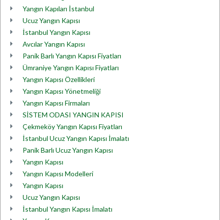
Yangın Kapıları İstanbul
Ucuz Yangın Kapısı
İstanbul Yangın Kapısı
Avcılar Yangın Kapısı
Panik Barlı Yangın Kapısı Fiyatları
Ümraniye Yangın Kapısı Fiyatları
Yangın Kapısı Özellikleri
Yangın Kapısı Yönetmeliği
Yangın Kapısı Firmaları
SİSTEM ODASI YANGIN KAPISI
Çekmeköy Yangın Kapısı Fiyatları
İstanbul Ucuz Yangın Kapısı İmalatı
Panik Barlı Ucuz Yangın Kapısı
Yangın Kapısı
Yangın Kapısı Modelleri
Yangın Kapısı
Ucuz Yangın Kapısı
İstanbul Yangın Kapısı İmalatı