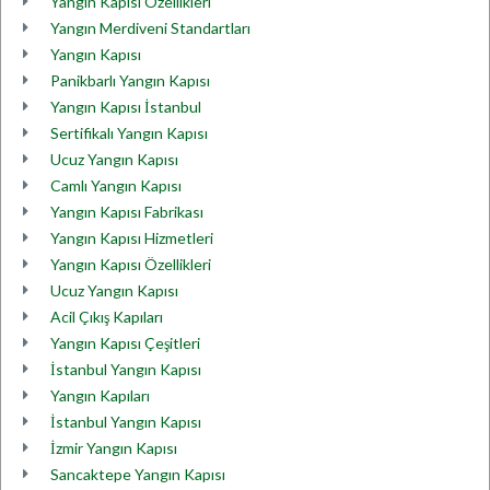
Yangın Kapısı Özellikleri
Yangın Merdiveni Standartları
Yangın Kapısı
Panikbarlı Yangın Kapısı
Yangın Kapısı İstanbul
Sertifikalı Yangın Kapısı
Ucuz Yangın Kapısı
Camlı Yangın Kapısı
Yangın Kapısı Fabrikası
Yangın Kapısı Hizmetleri
Yangın Kapısı Özellikleri
Ucuz Yangın Kapısı
Acil Çıkış Kapıları
Yangın Kapısı Çeşitleri
İstanbul Yangın Kapısı
Yangın Kapıları
İstanbul Yangın Kapısı
İzmir Yangın Kapısı
Sancaktepe Yangın Kapısı