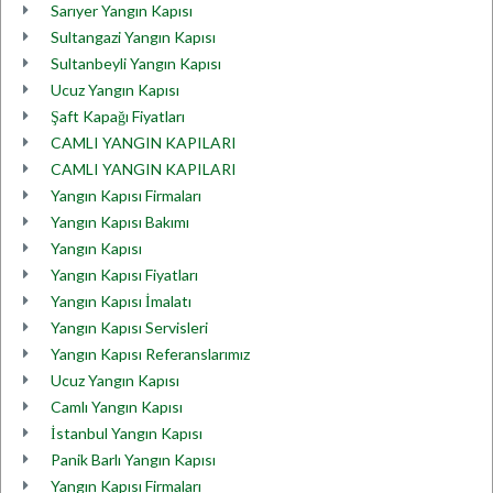
Sarıyer Yangın Kapısı
Sultangazi Yangın Kapısı
Sultanbeyli Yangın Kapısı
Ucuz Yangın Kapısı
Şaft Kapağı Fiyatları
CAMLI YANGIN KAPILARI
CAMLI YANGIN KAPILARI
Yangın Kapısı Firmaları
Yangın Kapısı Bakımı
Yangın Kapısı
Yangın Kapısı Fiyatları
Yangın Kapısı İmalatı
Yangın Kapısı Servisleri
Yangın Kapısı Referanslarımız
Ucuz Yangın Kapısı
Camlı Yangın Kapısı
İstanbul Yangın Kapısı
Panik Barlı Yangın Kapısı
Yangın Kapısı Firmaları