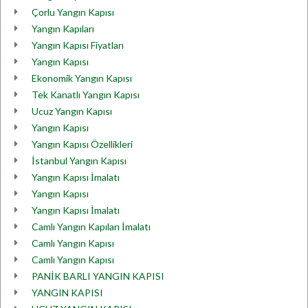
Çorlu Yangın Kapısı
Yangın Kapıları
Yangın Kapısı Fiyatları
Yangın Kapısı
Ekonomik Yangın Kapısı
Tek Kanatlı Yangın Kapısı
Ucuz Yangın Kapısı
Yangın Kapısı
Yangın Kapısı Özellikleri
İstanbul Yangın Kapısı
Yangın Kapısı İmalatı
Yangın Kapısı
Yangın Kapısı İmalatı
Camlı Yangın Kapıları İmalatı
Camlı Yangın Kapısı
Camlı Yangın Kapısı
PANİK BARLI YANGIN KAPISI
YANGIN KAPISI