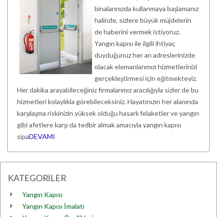
binalarınızda kullanmaya başlamanız
halinde, sizlere büyük müjdelerin
de haberini vermek istiyoruz.
Yangın kapısı ile ilgili ihtiyaç
duyduğunuz her an adreslerinizde
olacak elemanlarımızı hizmetlerinizi
gerçekleştirmesi için eğitmekteyiz.
Her dakika arayabileceğiniz firmalarımız aracılığıyla sizler de bu
hizmetleri kolaylıkla görebileceksiniz. Hayatınızın her alanında
karşılaşma riskinizin yüksek olduğu hasarlı felaketler ve yangın
gibi afetlere karşı da tedbir almak amacıyla yangın kapısı
sipa
DEVAMI
KATEGORİLER
Yangın Kapısı
Yangın Kapısı İmalatı