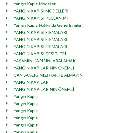
Yangın Kapısı Modelleri
YANGIN KAPISI MODELLERİ
YANGIN KAPISI KULLANIMI
Yangın Kapısı Hakkında Genel Bilgiler:
YANGIN KAPISI FİRMALARI
YANGIN KAPISI FİRMALARI
YANGIN KAPISI FİRMALARI
YANGIN KAPISI ÇEŞİTLERİ
YAŞAMIN KAPISINI ARALAMAK
YANGIN KAPILARININ ÖNEMLİ
CAN SAĞLIĞINIZI HAFİFE ALMAYIN
YANGIN KAPILARI
YANGIN KAPILARININ ÖNEMLİ
Yangın Kapısı
Yangın Kapısı
Yangın Kapısı
Yangın Kapısı
Yangın Kapısı
Yangın Kapısı