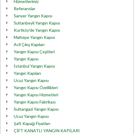
Hizmetlerimiz
Referanslar
Sarıyer Yangın Kapısı
Sultanbeyli Yangın Kapısı
Kurtköy'de Yangın Kapısı
Maltepe Yangın Kapısı
Acil Çıkış Kapıları
Yangın Kapısı Çeşitleri
Yangın Kapısı
İstanbul Yangın Kapısı
Yangın Kapıları
Ucuz Yangın Kapısı
Yangın Kapısı Özellikleri
Yangın Kapısı Hizmetleri
Yangın Kapısı Fabrikası
Sultangazi Yangın Kapısı
Ucuz Yangın Kapısı
Şaft Kapağı Fiyatları
ÇİFT KANATLI YANGIN KAPILARI