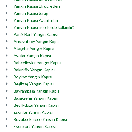
Yangın Kapısı Ek ücretleri
Yangın Kapısı Satışı
Yangın Kapısı Avantajları
Yangın Kapısı nerelerde kullanılır?
Panik Barlı Yangın Kapısı
Arnavutköy Yangın Kapısı
Ataşehir Yangın Kapısı
Avcılar Yangın Kapısı
Bahçelievler Yangın Kapısı
Bakırköy Yangın Kapısı
Beykoz Yangın Kapısı
Beşiktaş Yangın Kapısı
Bayrampaşa Yangın Kapısı
Başakşehir Yangın Kapısı
Beylikdüzü Yangın Kapısı
Esenler Yangın Kapısı
Büyükçekmece Yangın Kapısı
Esenyurt Yangın Kapısı