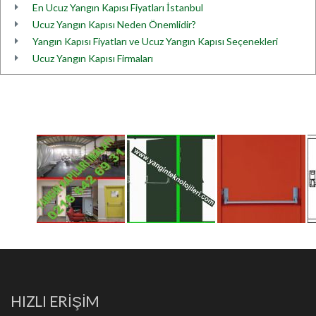
En Ucuz Yangın Kapısı Fiyatları İstanbul
Ucuz Yangın Kapısı Neden Önemlidir?
Yangın Kapısı Fiyatları ve Ucuz Yangın Kapısı Seçenekleri
Ucuz Yangın Kapısı Firmaları
HIZLI ERİŞİM