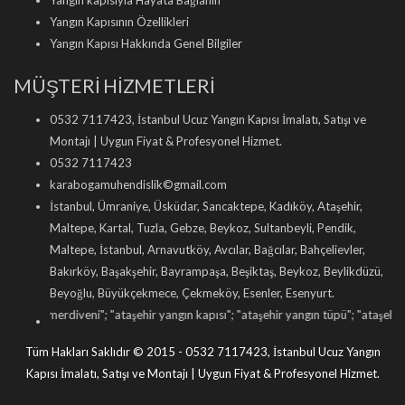
Yangın kapısıyla Hayata Bağlanın
Yangın Kapısının Özellikleri
Yangın Kapısı Hakkında Genel Bilgiler
MÜŞTERİ HİZMETLERİ
0532 7117423, İstanbul Ucuz Yangın Kapısı İmalatı, Satışı ve
Montajı | Uygun Fiyat & Profesyonel Hizmet.
0532 7117423
karabogamuhendislik©gmail.com
İstanbul, Ümraniye, Üsküdar, Sancaktepe, Kadıköy, Ataşehir,
Maltepe, Kartal, Tuzla, Gebze, Beykoz, Sultanbeyli, Pendik,
Maltepe, İstanbul, Arnavutköy, Avcılar, Bağcılar, Bahçelievler,
Bakırköy, Başakşehir, Bayrampaşa, Beşiktaş, Beykoz, Beylikdüzü,
Beyoğlu, Büyükçekmece, Çekmeköy, Esenler, Esenyurt.
erdiveni
"; "
ataşehir yangın kapısı
"; "
ataşehir yangın tüpü
"; "
ataşehir yangın spr
Tüm Hakları Saklıdır © 2015 - 0532 7117423, İstanbul Ucuz Yangın
Kapısı İmalatı, Satışı ve Montajı | Uygun Fiyat & Profesyonel Hizmet.