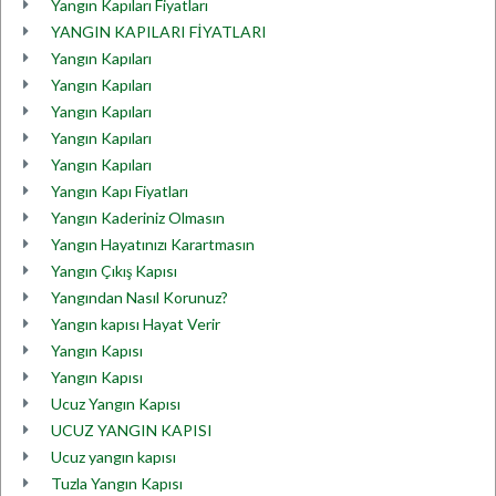
Yangın Kapıları Fiyatları
YANGIN KAPILARI FİYATLARI
Yangın Kapıları
Yangın Kapıları
Yangın Kapıları
Yangın Kapıları
Yangın Kapıları
Yangın Kapı Fiyatları
Yangın Kaderiniz Olmasın
Yangın Hayatınızı Karartmasın
Yangın Çıkış Kapısı
Yangından Nasıl Korunuz?
Yangın kapısı Hayat Verir
Yangın Kapısı
Yangın Kapısı
Ucuz Yangın Kapısı
UCUZ YANGIN KAPISI
Ucuz yangın kapısı
Tuzla Yangın Kapısı