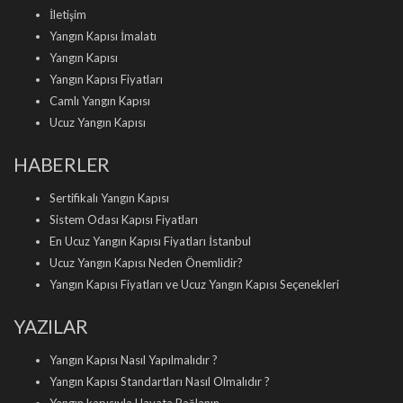
İletişim
Yangın Kapısı İmalatı
Yangın Kapısı
Yangın Kapısı Fiyatları
Camlı Yangın Kapısı
Ucuz Yangın Kapısı
HABERLER
Sertifikalı Yangın Kapısı
Sistem Odası Kapısı Fiyatları
En Ucuz Yangın Kapısı Fiyatları İstanbul
Ucuz Yangın Kapısı Neden Önemlidir?
Yangın Kapısı Fiyatları ve Ucuz Yangın Kapısı Seçenekleri
YAZILAR
Yangın Kapısı Nasıl Yapılmalıdır ?
Yangın Kapısı Standartları Nasıl Olmalıdır ?