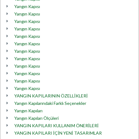
Yangın Kapısı
Yangın Kapısı
Yangın Kapısı
Yangın Kapısı
Yangın Kapısı
Yangın Kapısı
Yangın Kapısı
Yangın Kapısı
Yangın Kapısı
Yangın Kapısı
Yangın Kapısı
Yangın Kapısı
YANGIN KAPILARININ ÖZELLİKLERİ
Yangın Kapılarındaki Farklı Seçenekler
Yangın Kapıları
Yangın Kapıları Ölçüleri
YANGIN KAPILARI KULLANIM ÖNERİLERİ
YANGIN KAPILARI İÇİN YENİ TASARIMLAR