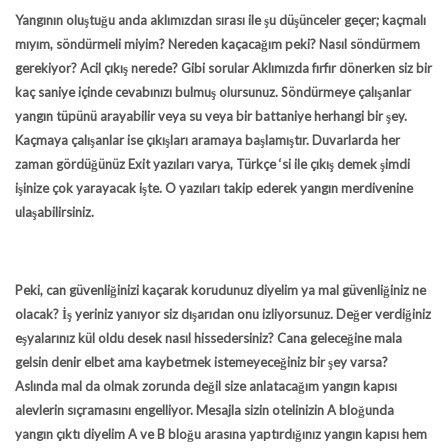
Yangının oluştuğu anda aklımızdan sırası ile şu düşünceler geçer; kaçmalı
mıyım, söndürmeli miyim? Nereden kaçacağım peki? Nasıl söndürmem
gerekiyor? Acil çıkış nerede? Gibi sorular Aklımızda fırfır dönerken siz bir
kaç saniye içinde cevabınızı bulmuş olursunuz. Söndürmeye çalışanlar
yangın tüpünü arayabilir veya su veya bir battaniye herhangi bir şey.
Kaçmaya çalışanlar ise çıkışları aramaya başlamıştır. Duvarlarda her
zaman gördüğünüz Exit yazıları varya, Türkçe ‘si ile çıkış demek şimdi
işinize çok yarayacak işte. O yazıları takip ederek yangın merdivenine
ulaşabilirsiniz.
Peki, can güvenliğinizi kaçarak korudunuz diyelim ya mal güvenliğiniz ne
olacak? İş yeriniz yanıyor siz dışarıdan onu izliyorsunuz. Değer verdiğiniz
eşyalarınız kül oldu desek nasıl hissedersiniz? Cana geleceğine mala
gelsin denir elbet ama kaybetmek istemeyeceğiniz bir şey varsa?
Aslında mal da olmak zorunda değil size anlatacağım yangın kapısı
alevlerin sıçramasını engelliyor. Mesajla sizin otelinizin A bloğunda
yangın çıktı diyelim A ve B bloğu arasına yaptırdığınız yangın kapısı hem