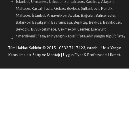
İstanbul, Ümraniye, Üsküdar, Sancaktepe, Kadıköy, Ataşehir,
Maltepe, Kartal, Tuzla, Gebze, Beykoz, Sultanbeyli, Pendik,
Maltepe, İstanbul, Arnavutköy, Avcılar, Bağcılar, Bahçelievler,
Bakırköy, Başakşehir, Bayrampaşa, Beşiktaş, Beykoz, Beylikdüzü,
Beyoğlu, Büyükçekmece, Çekmeköy, Esenler, Esenyurt.
ın merdiveni
"; "
ataşehir yangın kapısı
"; "
ataşehir yangın tüpü
"; "
ataşehir yangın 
Tüm Hakları Saklıdır © 2015 - 0532 7117423, İstanbul Ucuz Yangın
Kapısı İmalatı, Satışı ve Montajı | Uygun Fiyat & Profesyonel Hizmet.