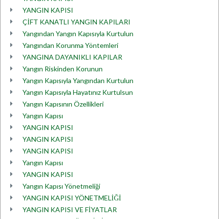
YANGIN KAPISI
ÇİFT KANATLI YANGIN KAPILARI
Yangından Yangın Kapısıyla Kurtulun
Yangından Korunma Yöntemleri
YANGINA DAYANIKLI KAPILAR
Yangın Riskinden Korunun
Yangın Kapısıyla Yangından Kurtulun
Yangın Kapısıyla Hayatınız Kurtulsun
Yangın Kapısının Özellikleri
Yangın Kapısı
YANGIN KAPISI
YANGIN KAPISI
YANGIN KAPISI
Yangın Kapısı
YANGIN KAPISI
Yangın Kapısı Yönetmeliği
YANGIN KAPISI YÖNETMELİĞİ
YANGIN KAPISI VE FİYATLAR