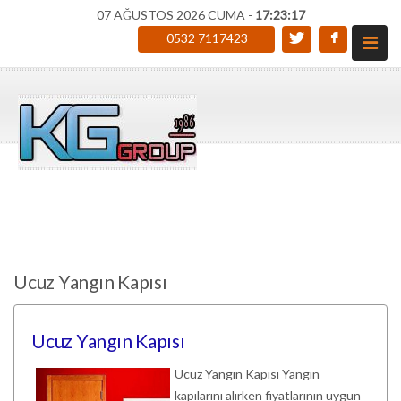
07 AĞUSTOS 2026 CUMA -
17:23:18
0532 7117423
Ucuz Yangın Kapısı
Ucuz Yangın Kapısı
Ucuz Yangın Kapısı Yangın
kapılarını alırken fiyatlarının uygun