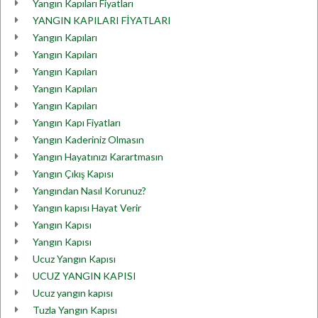
Yangın Kapıları Fiyatları
YANGIN KAPILARI FİYATLARI
Yangın Kapıları
Yangın Kapıları
Yangın Kapıları
Yangın Kapıları
Yangın Kapıları
Yangın Kapı Fiyatları
Yangın Kaderiniz Olmasın
Yangın Hayatınızı Karartmasın
Yangın Çıkış Kapısı
Yangından Nasıl Korunuz?
Yangın kapısı Hayat Verir
Yangın Kapısı
Yangın Kapısı
Ucuz Yangın Kapısı
UCUZ YANGIN KAPISI
Ucuz yangın kapısı
Tuzla Yangın Kapısı