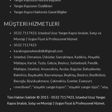
Yangın kapısıyla Hayata Bağlanın
Yangın Kapısının Özellikleri
Yangın Kapısı Hakkında Genel Bilgiler
MÜŞTERİ HİZMETLERİ
0532 7117423, İstanbul Ucuz Yangın Kapısı İmalatı, Satışı ve
Montajı | Uygun Fiyat & Profesyonel Hizmet.
0532 7117423
karabogamuhendislik©gmail.com
İstanbul, Ümraniye, Üsküdar, Sancaktepe, Kadıköy, Ataşehir,
Maltepe, Kartal, Tuzla, Gebze, Beykoz, Sultanbeyli, Pendik,
Maltepe, İstanbul, Arnavutköy, Avcılar, Bağcılar, Bahçelievler,
Bakırköy, Başakşehir, Bayrampaşa, Beşiktaş, Beykoz, Beylikdüzü,
Beyoğlu, Büyükçekmece, Çekmeköy, Esenler, Esenyurt.
n merdiveni
"; "
ataşehir yangın kapısı
"; "
ataşehir yangın tüpü
"; "
ataşehir yangın s
Tüm Hakları Saklıdır © 2015 - 0532 7117423, İstanbul Ucuz Yangın
Kapısı İmalatı, Satışı ve Montajı | Uygun Fiyat & Profesyonel Hizmet.