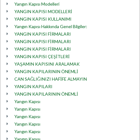
Yangın Kapısı Modelleri
YANGIN KAPISI MODELLERİ
YANGIN KAPISI KULLANIMI
Yangın Kapısı Hakkında Genel Bilgiler:
YANGIN KAPISI FİRMALARI
YANGIN KAPISI FİRMALARI
YANGIN KAPISI FİRMALARI
YANGIN KAPISI ÇEŞİTLERİ
YAŞAMIN KAPISINI ARALAMAK
YANGIN KAPILARININ ÖNEMLİ
CAN SAĞLIĞINIZI HAFİFE ALMAYIN
YANGIN KAPILARI
YANGIN KAPILARININ ÖNEMLİ
Yangın Kapısı
Yangın Kapısı
Yangın Kapısı
Yangın Kapısı
Yangın Kapısı
Yangın Kapısı