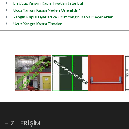
En Ucuz Yangın Kapısı Fiyatları İstanbul
Ucuz Yangın Kapısı Neden Önemlidir?
Yangın Kapısı Fiyatları ve Ucuz Yangın Kapısı Seçenekleri
Ucuz Yangın Kapısı Firmaları
HIZLI ERİŞİM