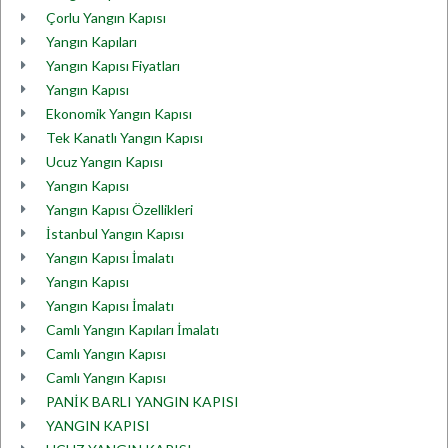
Çorlu Yangın Kapısı
Yangın Kapıları
Yangın Kapısı Fiyatları
Yangın Kapısı
Ekonomik Yangın Kapısı
Tek Kanatlı Yangın Kapısı
Ucuz Yangın Kapısı
Yangın Kapısı
Yangın Kapısı Özellikleri
İstanbul Yangın Kapısı
Yangın Kapısı İmalatı
Yangın Kapısı
Yangın Kapısı İmalatı
Camlı Yangın Kapıları İmalatı
Camlı Yangın Kapısı
Camlı Yangın Kapısı
PANİK BARLI YANGIN KAPISI
YANGIN KAPISI