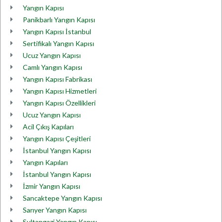
Yangın Kapısı
Panikbarlı Yangın Kapısı
Yangın Kapısı İstanbul
Sertifikalı Yangın Kapısı
Ucuz Yangın Kapısı
Camlı Yangın Kapısı
Yangın Kapısı Fabrikası
Yangın Kapısı Hizmetleri
Yangın Kapısı Özellikleri
Ucuz Yangın Kapısı
Acil Çıkış Kapıları
Yangın Kapısı Çeşitleri
İstanbul Yangın Kapısı
Yangın Kapıları
İstanbul Yangın Kapısı
İzmir Yangın Kapısı
Sancaktepe Yangın Kapısı
Sarıyer Yangın Kapısı
Sultangazi Yangın Kapısı