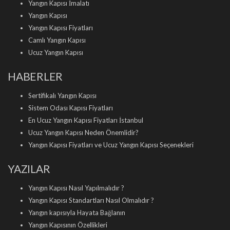
Yangın Kapısı İmalatı
Yangın Kapısı
Yangın Kapısı Fiyatları
Camlı Yangın Kapısı
Ucuz Yangın Kapısı
HABERLER
Sertifikalı Yangın Kapısı
Sistem Odası Kapısı Fiyatları
En Ucuz Yangın Kapısı Fiyatları İstanbul
Ucuz Yangın Kapısı Neden Önemlidir?
Yangın Kapısı Fiyatları ve Ucuz Yangın Kapısı Seçenekleri
YAZILAR
Yangın Kapısı Nasıl Yapılmalıdır ?
Yangın Kapısı Standartları Nasıl Olmalıdır ?
Yangın kapısıyla Hayata Bağlanın
Yangın Kapısının Özellikleri