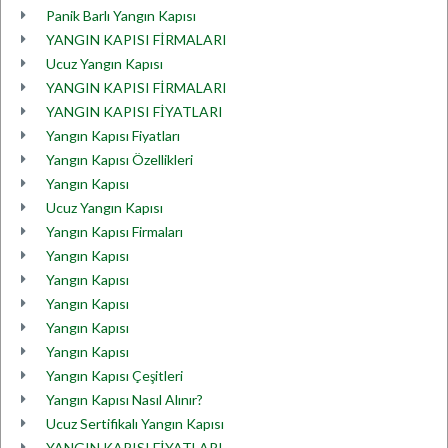
Panik Barlı Yangın Kapısı
YANGIN KAPISI FİRMALARI
Ucuz Yangın Kapısı
YANGIN KAPISI FİRMALARI
YANGIN KAPISI FİYATLARI
Yangın Kapısı Fiyatları
Yangın Kapısı Özellikleri
Yangın Kapısı
Ucuz Yangın Kapısı
Yangın Kapısı Firmaları
Yangın Kapısı
Yangın Kapısı
Yangın Kapısı
Yangın Kapısı
Yangın Kapısı
Yangın Kapısı Çeşitleri
Yangın Kapısı Nasıl Alınır?
Ucuz Sertifikalı Yangın Kapısı
YANGIN KAPISI FİYATLARI