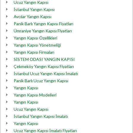
Ucuz Yangın Kapısı
İstanbul Yangın Kapısı
Avcılar Yangın Kapısı
Panik Barlı Yangın Kapısı Fiyatları
Ümraniye Yangın Kapısı Fiyatları
Yangın Kapısı Özellikleri
Yangın Kapısı Yönetmeliği
Yangın Kapısı Firmaları
SİSTEM ODASI YANGIN KAPISI
Çekmeköy Yangın Kapısı Fiyatları
İstanbul Ucuz Yangın Kapısı İmalatı
Panik Barlı Ucuz Yangın Kapısı
Yangın Kapısı
Yangın Kapısı Modelleri
Yangın Kapısı
Ucuz Yangın Kapısı
İstanbul Yangın Kapısı İmalatı
Yangın Kapısı
Ucuz Yangın Kapısı İmalatı Fiyatları