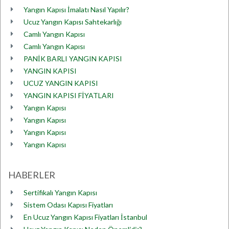
Yangın Kapısı İmalatı Nasıl Yapılır?
Ucuz Yangın Kapısı Sahtekarlığı
Camlı Yangın Kapısı
Camlı Yangın Kapısı
PANİK BARLI YANGIN KAPISI
YANGIN KAPISI
UCUZ YANGIN KAPISI
YANGIN KAPISI FİYATLARI
Yangın Kapısı
Yangın Kapısı
Yangın Kapısı
Yangın Kapısı
HABERLER
Sertifikalı Yangın Kapısı
Sistem Odası Kapısı Fiyatları
En Ucuz Yangın Kapısı Fiyatları İstanbul