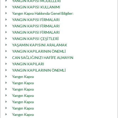
YANGIN KAPISI MODELLERİ
YANGIN KAPISI KULLANIMI
Yangın Kapısı Hakkında Genel Bilgiler:
YANGIN KAPISI FİRMALARI
YANGIN KAPISI FİRMALARI
YANGIN KAPISI FİRMALARI
YANGIN KAPISI ÇEŞİTLERİ
YAŞAMIN KAPISINI ARALAMAK
YANGIN KAPILARININ ÖNEMLİ
CAN SAĞLIĞINIZI HAFİFE ALMAYIN
YANGIN KAPILARI
YANGIN KAPILARININ ÖNEMLİ
Yangın Kapısı
Yangın Kapısı
Yangın Kapısı
Yangın Kapısı
Yangın Kapısı
Yangın Kapısı
Yangın Kapısı