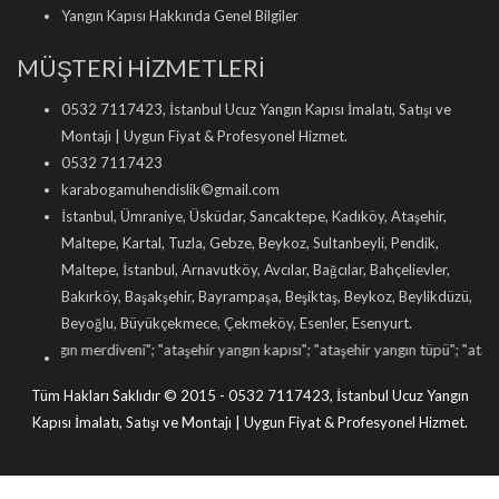
Yangın Kapısı Hakkında Genel Bilgiler
MÜŞTERİ HİZMETLERİ
0532 7117423, İstanbul Ucuz Yangın Kapısı İmalatı, Satışı ve
Montajı | Uygun Fiyat & Profesyonel Hizmet.
0532 7117423
karabogamuhendislik©gmail.com
İstanbul, Ümraniye, Üsküdar, Sancaktepe, Kadıköy, Ataşehir,
Maltepe, Kartal, Tuzla, Gebze, Beykoz, Sultanbeyli, Pendik,
Maltepe, İstanbul, Arnavutköy, Avcılar, Bağcılar, Bahçelievler,
Bakırköy, Başakşehir, Bayrampaşa, Beşiktaş, Beykoz, Beylikdüzü,
Beyoğlu, Büyükçekmece, Çekmeköy, Esenler, Esenyurt.
ngın merdiveni
"; "
ataşehir yangın kapısı
"; "
ataşehir yangın tüpü
"; "
ataşehir yangı
Tüm Hakları Saklıdır © 2015 - 0532 7117423, İstanbul Ucuz Yangın
Kapısı İmalatı, Satışı ve Montajı | Uygun Fiyat & Profesyonel Hizmet.