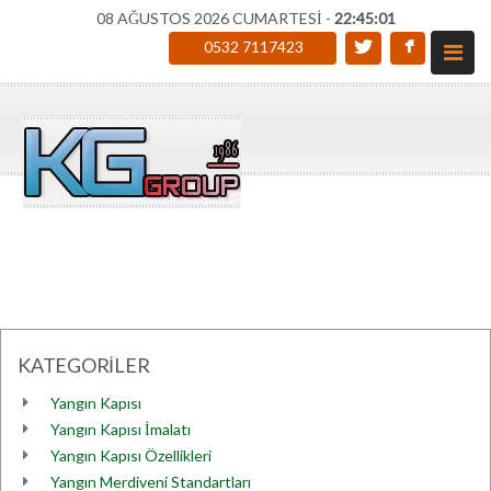
08 AĞUSTOS 2026 CUMARTESİ -
22:45:02
0532 7117423
KATEGORİLER
Yangın Kapısı
Yangın Kapısı İmalatı
Yangın Kapısı Özellikleri
Yangın Merdiveni Standartları